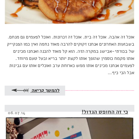
אוכל זה אהבה. אוכל זה בית. אוכל זה זכרונות. ואוכל לפעמים גם מנחם.
בשבועות האחרונים אנחנו זקוקים להרבה מאוד נחמה ואין כמו הפנקייק
של בכורתי-אבישג במקרה הזה. הוא קל מאוד להכנה ואנחנו מכינים
אותו מקמח כוסמין שהופך אותו לקצת יותר בריא ובעל טעם מיוחד.
לפעמים אנחנו מכינים אותו ממש כארוחת ערב ואוכלים אותו עם גבינות
אבל הכי כיף…
להמשך קריאה
כי זה החופש הגדול!
Posted
06.07.14
on