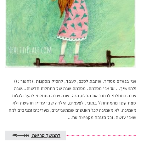
אני בנאדם מסודר. אוהבת לסכם, לעבד, להסיק מסקנות. (לחפור :))
ולהמשיך… אז אני מסכמת. מסכמת שנה של התחלות חדשות…שנה
שבה התחלתי לכתוב את הבלוג הזה. שנה שבה התחלתי להעז ולגלות
טפח קטן מהמתחולל בתוכי. לפעמים, הילדה שבי עדיין חוששת ולא
מאמינה. לא מאמינה לכל האנשים שמתעניינים, מעריכים ומגיבים למה
שאני עושה. וכל תגובה מקפיצה את…
להמשך קריאה