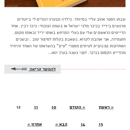
שבוע הספר אהוב עליי במיוחד. כילדה וכנערה זכורים לי ביקורים
מרגשים ביריד בכיכר מלכי ישראל או בשמה הנוכחי: כיכר רבין. אחד
הדייטים הראשונים שלי עם בעלי התרחש באותו יריד ובאותו מקום.
חוצמיזה, אני אוהבת לקרוא. נשאבת בקלות לסיפור טוב . ובשנים
האחרונות גם נהנית לעיתים מספרי “עיון” בהשראתו של האחד והיחיד
מהדייט הקסום בכיכר. לפני כשנה בערך הוא…
להמשך קריאה
« ראשון
« הקודם
10
11
12
(current)
13
14
הבא »
אחרון »