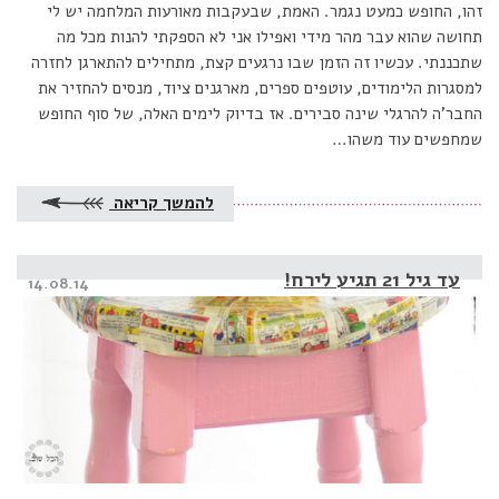
זהו, החופש כמעט נגמר. האמת, שבעקבות מאורעות המלחמה יש לי
תחושה שהוא עבר מהר מידי ואפילו אני לא הספקתי להנות מכל מה
שתכננתי. עכשיו זה הזמן שבו נרגעים קצת, מתחילים להתארגן לחזרה
למסגרות הלימודים, עוטפים ספרים, מארגנים ציוד, מנסים להחזיר את
החבר’ה להרגלי שינה סבירים. אז בדיוק לימים האלה, של סוף החופש
שמחפשים עוד משהו…
להמשך קריאה
עד גיל 21 תגיע לירח!
Posted
14.08.14
on