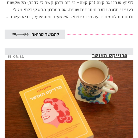
לכיווץ אנחנו גם קצת (רק קצת- כי רוב הזמן קשה לי לדבר) מקשקשות
בענייני תזונה נכונה ומתכונים שווים. את המתכון הבא קיבלתי מטלי
וכחובבת לחמים ידועה מיד ניסיתי. הוא טעים ומתפצפץ , בריא ועשיר…
להמשך קריאה
פרוייקט האושר
Posted
15.06.14
on