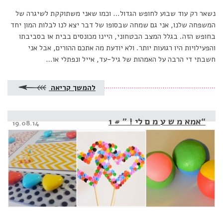
נשאר רק עוד שבוע לחופש הגדול… וכמו שאני משתוקקת לשיגרה של
המשפחה שלנו, אני גם שמחה שבסופו של דבר יצא לנו לבלות המון יחד
בחופש הזה. בגלל המצב הבטחוני, היינו מכונסים בבית או בסביבתו
והפעילויות היו רגועות יותר. ולא יודעת מה אתכם ההורים, אבל אני
חשבתי די הרבה על האמהות של גיל-עד, אייל ונפתלי או…
להמשך קריאה
“אמא מ ש ע מ ם לי ! ” # 1
Posted
19.08.14
on