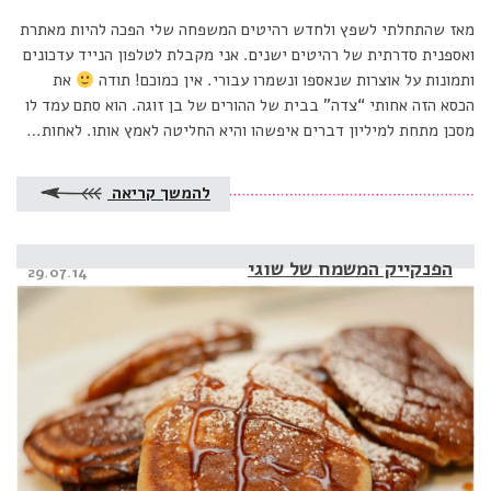
מאז שהתחלתי לשפץ ולחדש רהיטים המשפחה שלי הפכה להיות מאתרת
ואספנית סדרתית של רהיטים ישנים. אני מקבלת לטלפון הנייד עדכונים
ותמונות על אוצרות שנאספו ונשמרו עבורי. אין כמוכם! תודה
את
הכסא הזה אחותי “צדה” בבית של ההורים של בן זוגה. הוא סתם עמד לו
מסכן מתחת למיליון דברים איפשהו והיא החליטה לאמץ אותו. לאחות…
להמשך קריאה
הפנקייק המשמח של שוגי
Posted
29.07.14
on