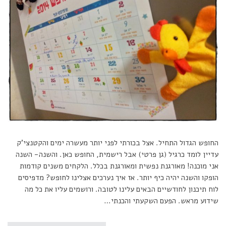
החופש הגדול התחיל. אצל בכורתי לפני יותר מעשרה ימים והקטנצי’ק
עדיין לומד כרגיל (גן פרטי) אבל רישמית, החופש כאן. והשנה- השנה
אני מוכנה! מאורגנת נפשית ומאורגנת בכלל. הלקחים משנים קודמות
הופקו והשנה יהיה כיף יותר. אז איך נערכים אצלינו לחופש? מדפיסים
לוח תיכנון לחודשיים הבאים עלינו לטובה. ורושמים עליו את כל מה
שידוע מראש. הפעם השקעתי והכנתי…