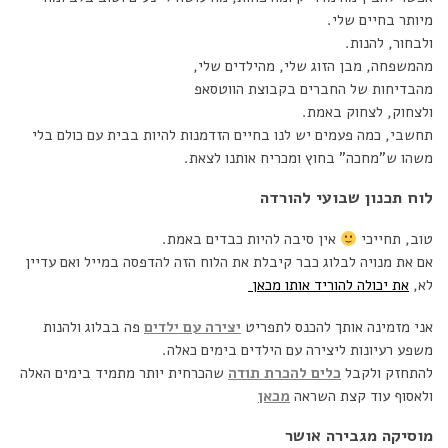
מיותר בחיים שלי.
ולבחור, להנות.
מהמשפחה, מבן הזוג שלי, מהילדים שלי,
מהבדיחות של החברים בקבוצת הווטסאפ
ולצחוק, לצחוק באמת.
תחשבי, כמה פעמים יש לנו בחיים הזדמנות להיות בבית עם כולם בלי
משהו ש”מחכה” בחוץ ומכריח אותנו לצאת.
לוח תכנון שבועי להורדה
טוב, תחייכי
אין סיבה להיות כבדים באמת.
אם את מנויה לבלוג כבר קיבלת את הלוח הזה להדפסה במייל ואם עדיין
לא,
את יכולה להוריד אותו מכאן
אני מזמינה אותך להכנס לתפריט
יצירה עם ילדים
פה בבלוג ולהנות
משפע רעיונות ליצירה עם הילדים בימים כאלה.
להתחזק ולקבל
כלים להכרת תודה
שהכרחית יותר מתמיד בימים האלה
ולאסוף עוד קצת השראה
מכאן
מוסיקה מגבירה אושר