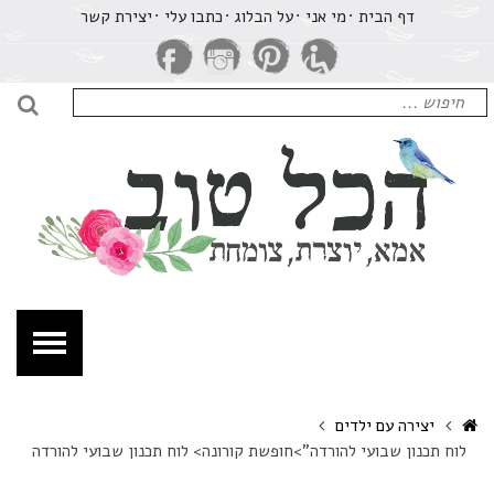
ופשת
דף הבית
מי אני
על הבלוג
​כתבו עלי
יצירת קשר
ורונה>
וח
כנון
חיפוש
בועי
עבור:
חיפו
הורדה
כל
וב
מא,
וצרת,
ומחת.
Home
יצירה עם ילדים
לוח תכנון שבועי להורדה">חופשת קורונה> לוח תכנון שבועי להורדה