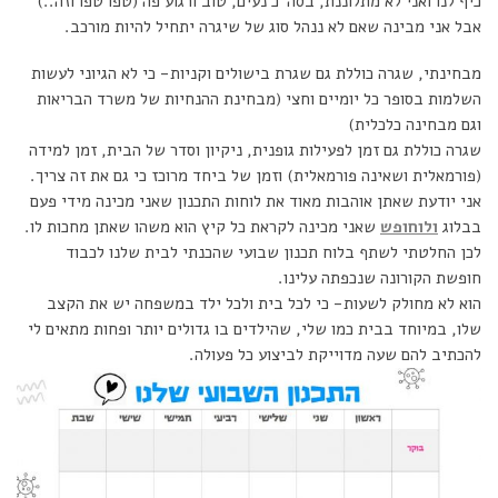
כיף לנו ואני לא מתלוננת, בסה”כ נעים, טוב ורגוע פה (טפו טפו וזה..)
אבל אני מבינה שאם לא ננהל סוג של שיגרה יתחיל להיות מורכב.
מבחינתי, שגרה כוללת גם שגרת בישולים וקניות- כי לא הגיוני לעשות
השלמות בסופר כל יומיים וחצי (מבחינת ההנחיות של משרד הבריאות
וגם מבחינה כלכלית)
שגרה כוללת גם זמן לפעילות גופנית, ניקיון וסדר של הבית, זמן למידה
(פורמאלית ושאינה פורמאלית) וזמן של ביחד מרוכז כי גם את זה צריך.
אני יודעת שאתן אוהבות מאוד את לוחות התכנון שאני מכינה מידי פעם
בבלוג
ולוחופש
שאני מכינה לקראת כל קיץ הוא משהו שאתן מחכות לו.
לכן החלטתי לשתף בלוח תכנון שבועי שהכנתי לבית שלנו לכבוד
חופשת הקורונה שנכפתה עלינו.
הוא לא מחולק לשעות- כי לכל בית ולכל ילד במשפחה יש את הקצב
שלו, במיוחד בבית כמו שלי, שהילדים בו גדולים יותר ופחות מתאים לי
להכתיב להם שעה מדוייקת לביצוע כל פעולה.