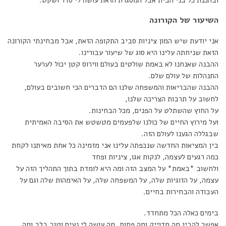
השיעור של הקורונה
אני יודעת שיש המון ציניות סביב התקופה הזאת, אבל מבחינתי הקורונה
הזאת שניחתה עלינו היא סוג של שיעור עבורינו.
ההבנה שאנחנו לא באמת שולטים בעולם ווירוס קטן יכול לערער
התנהלות של עולם שלם.
ההבנה שהבריאות והמשפחה שלנו הם הדברים הכי חשובים בעולם,
לחשוב על תרבות הצריכה שלנו,
על החוץ שהשתלט על הפנים, מכל הבחינות.
ועל מירוץ החיים של כולנו שלפעמים מטשטש את הסיבה האמיתית
שבגללה הגענו לעולם הזה.
בין המציאות החדשה שנכפתה עלינו אני מזמינה כל אחת מאיתנו לקחת
כמה רגעים לעצמה, לנקות אגו, ציניות ופחד
ולחשוב *באמת* על המצב הזה ומה היא לומדת בתוך התהליך הזה על
עצמה, על הזוגיות שלה, על המשפחה שלה, על האימהות שלה וגם על
העבודה והבחירות בחיים.
בימים כאלה הכל מתחדד.
אפשר להבין מה מדוייק ומה פחות, מה עושה לי נעים וטוב בלב ומה