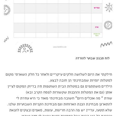
לוח תכנון שבועי להורדה
חילקתי את היום לשלושה חלקים עיקריים ולאחר כל חלק השארתי מקום
למטלות יומיות שמבחינתי הן חובה לבצע.
הילדים משתתפים גם במטלות הבית השוטפות וזה בדיוק המקום לציין
אותן (גם את המטלות וההכנות שקשורות לפסח הקרב ובא)
שורת ” מה אוכלים היום” חשובה מבחינתי מאוד כי היא עוזרת לי
להתארגן מבחינת הכנת הארוחות וגם מבחינת הקניות השבועיות שלנו.
שלא תטעו, עדיין יש פה הרבה חריגות, עוגות, מאפים ובצקים להנאת
ובהכנת כל בני הבית אבל המסגרת הזאת עושה לי סדר ושקט.