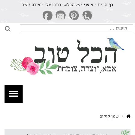
רכיון
דף הבית
מי אני
על הבלוג
​כתבו עלי
יצירת קשר
מן
וקוס
חיפוש
כל
עבור:
חיפו
וב
מא,
וצרת,
ומחת.
Home
שמן קוקוס