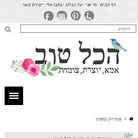
רכיון
דף הבית
מי אני
על הבלוג
​כתבו עלי
יצירת קשר
נקייק
וסמין
חיפוש
כל
עבור:
חיפו
וב
מא,
וצרת,
ומחת.
Home
פנקייק כוסמין