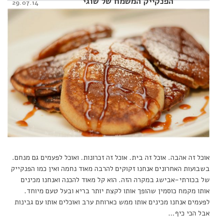
הפנקייק המשמח של שוגי
Posted
29.07.14
on
אוכל זה אהבה. אוכל זה בית. אוכל זה זכרונות. ואוכל לפעמים גם מנחם.
בשבועות האחרונים אנחנו זקוקים להרבה מאוד נחמה ואין כמו הפנקייק
של בכורתי-אבישג במקרה הזה. הוא קל מאוד להכנה ואנחנו מכינים
אותו מקמח כוסמין שהופך אותו לקצת יותר בריא ובעל טעם מיוחד.
לפעמים אנחנו מכינים אותו ממש כארוחת ערב ואוכלים אותו עם גבינות
אבל הכי כיף…