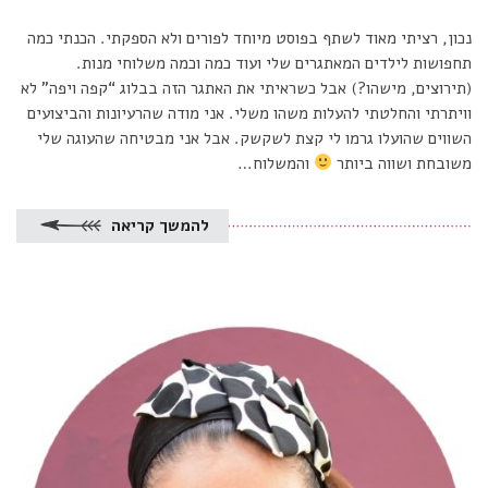
נכון, רציתי מאוד לשתף בפוסט מיוחד לפורים ולא הספקתי. הכנתי כמה
תחפושות לילדים המאתגרים שלי ועוד כמה וכמה משלוחי מנות.
(תירוצים, מישהו?) אבל כשראיתי את האתגר הזה בבלוג “קפה ויפה” לא
וויתרתי והחלטתי להעלות משהו משלי. אני מודה שהרעיונות והביצועים
השווים שהועלו גרמו לי קצת לשקשק. אבל אני מבטיחה שהעוגה שלי
משובחת ושווה ביותר
והמשלוח…
להמשך קריאה