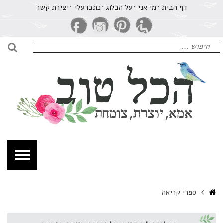
רכיון
דף הבית
מי אני
על הבלוג
​כתבו עלי
יצירת קשר
פרי
ריאה
חיפוש
כל
עבור:
חיפו
וב
מא,
וצרת,
ומחת.
Home
ספרי קריאה