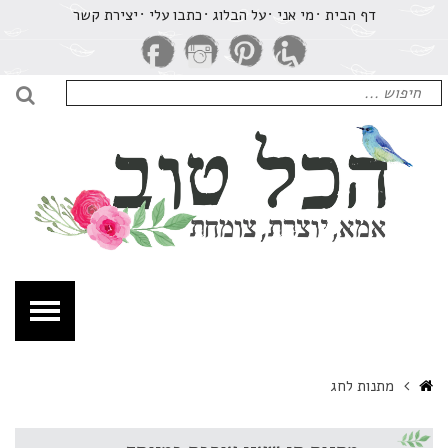
רכיון
דף הבית
מי אני
על הבלוג
​כתבו עלי
יצירת קשר
תנות
חג
חיפוש
כל
עבור:
חיפו
וב
מא,
וצרת,
ומחת.
Home
מתנות לחג