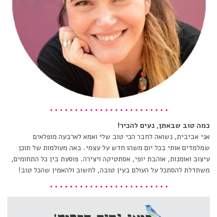
כמה טוב שבאתן, נעים להכיר!
אני אביבית, נשואה לחבר הכי טוב שלי ואמא לארבעה מופלאים
שמלמדים אותי בכל יום משהו חדש על עצמי. באה מעולמות של תוכן
עיצוב ואומנות, אוהבת יופי, אסתטיקה ויצירה. פוסעת בין כל התחומים,
משתדלת להסתכל על העולם בעין טובה, לחשוב ולהאמין שהכל טוב!