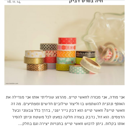
חיה בסרט דביק
Posted
16.11.14
on
אני מודה, אני מכורה לוואשי טייפ. מהרגע שגיליתי אותו אני מגדילה את
האוסף ונהנית להשתמש בו וליצור שילובים חדשים ומפתיעים. מה זה
וואשי טייפ? וואשי טייפ הוא דבק נייר יפני, בדרך כלל צבעוני ובעל
הדפסים. הוא זול, נדבק בצורה חלקה כמעט לכל משטח וניתן להסיר
אותו בקלות. ניתן לרכוש וואשי טייפ בחנויות יצירה וגם בחלק…