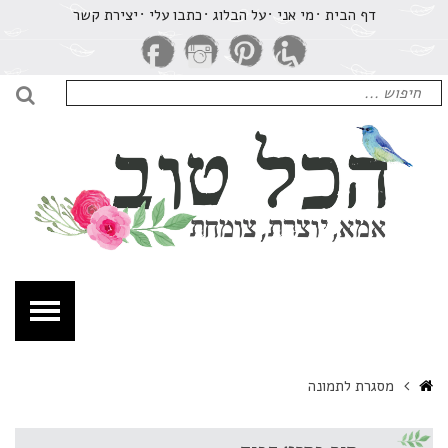
רכיון
דף הבית
מי אני
על הבלוג
​כתבו עלי
יצירת קשר
סגרת
תמונה
חיפוש
כל
עבור:
חיפו
וב
מא,
וצרת,
ומחת.
Home
מסגרת לתמונה