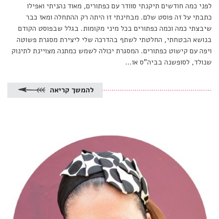
לפני כמה חודשים תיקנתי סוודר עם כפתורים, מאוד נהניתי ואפילו
כתבתי על זה פוסט שלם. מבחינתי זו היתה רק ההתחלה ומאז כבר
שיבצתי כמה וכמה כפתורים בכל מיני מקומות. בגלל שבפוסט הקודם
בנושא הבטחתי, החלטתי לשתף בהדרכה שלי ליצירת מסגרת פשוטה
ויפה עם קישוט כפתורים. המסגרת יכולה לשמש כמתנה מצויינת לתינוק
שנולד, לסופשנה בביה”ס או…
להמשך קריאה