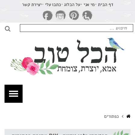
רכיון
דף הבית
מי אני
על הבלוג
​כתבו עלי
יצירת קשר
פתורים
כל
חיפוש
וב
עבור:
חיפו
מא,
וצרת,
ומחת.
Home
כפתורים