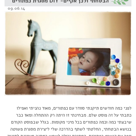
הבטחתי ולכן אקיים- DIY מסגרת כפתורים
Posted
09.06.14
on
לפני כמה חודשים תיקנתי סוודר עם כפתורים, מאוד נהניתי ואפילו
כתבתי על זה פוסט שלם. מבחינתי זו היתה רק ההתחלה ומאז כבר
שיבצתי כמה וכמה כפתורים בכל מיני מקומות. בגלל שבפוסט הקודם
בנושא הבטחתי, החלטתי לשתף בהדרכה שלי ליצירת מסגרת פשוטה
ויפה עם קישוט כפתורים. המסגרת יכולה לשמש כמתנה מצויינת לתינוק