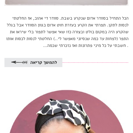
הכל התחיל בסוודר אדום שנקרע בשבת. סוודר די אהוב, אז החלטתי
לנסות לתקן. תפרתי את הקרע בעזרת חוט אדום בגוון הסוודר אבל בגלל
שהקרע היה במקום בולט ובצורה כזו שאי אפשר לתפור בלי שיראו את
התפר (לפחות עד כמה שנסיוני מאפשר לי..) החלטתי לנסות לכסות אותו
. חשבתי על כל מיני פתרונות ואז נזכרתי שכמה…
להמשך קריאה