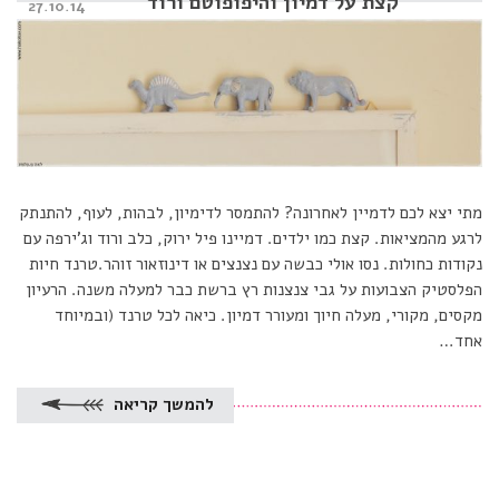
קצת על דמיון והיפופוטם ורוד
Posted
27.10.14
on
מתי יצא לכם לדמיין לאחרונה? להתמסר לדימיון, לבהות, לעוף, להתנתק
לרגע מהמציאות. קצת כמו ילדים. דמיינו פיל ירוק, כלב ורוד וג’ירפה עם
נקודות כחולות. נסו אולי כבשה עם נצנצים או דינוזאור זוהר.טרנד חיות
הפלסטיק הצבועות על גבי צנצנות רץ ברשת כבר למעלה משנה. הרעיון
מקסים, מקורי, מעלה חיוך ומעורר דמיון. כיאה לכל טרנד (ובמיוחד
אחד…
להמשך קריאה