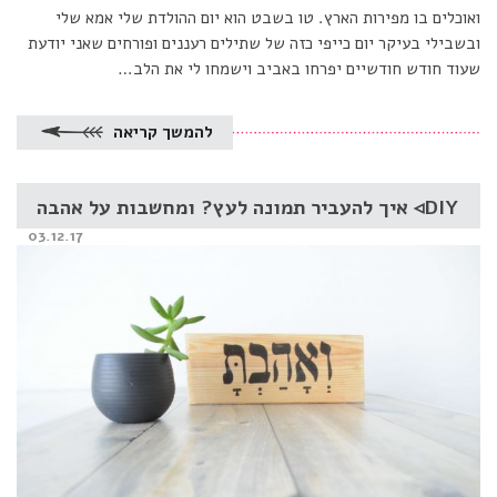
ואוכלים בו מפירות הארץ. טו בשבט הוא יום ההולדת שלי אמא שלי
ובשבילי בעיקר יום כייפי כזה של שתילים רעננים ופורחים שאני יודעת
שעוד חודש חודשיים יפרחו באביב וישמחו לי את הלב…
להמשך קריאה
DIY◃ איך להעביר תמונה לעץ? ומחשבות על אהבה
Posted
03.12.17
on