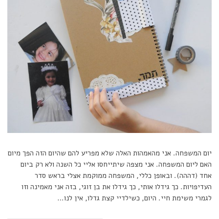
יום המשפחה. אני מהאמהות האלה שלא מפריע להם שהיום הזה הפך מיום
האם ליום המשפחה. אני מצפה שיתייחסו אליי כל השנה ולא רק ביום
אחד (דההה). ובאופן כללי, המשפחה ממוקמת אצלי בראש סדר
העדיפויות. כך גידלו אותי, כך גידלו את בן זוגי, בזה אני מאמינה וזו
לגמרי משימת חיי. היום, כשילדיי קצת גדלו, אין לנו…