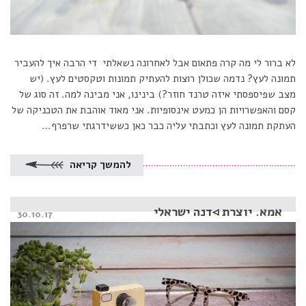
לא ברור לי מה קרה פתאום אבל לאחרונה נשאלתי די הרבה איך להעביר
תמונה לעץ? נדמה שכולן רוצות להעתיק תמונות וטקסטים לעץ. (יש
מצב שפיספסתי איזה טרנד חוזר?) בינינו, אני מבינה למה. זה סוג של
קסם והאפשרויות הן כמעט אינסופיות. אני מאוד אוהבת את הטכניקה של
העתקת תמונה לעץ וכתבתי עליה כבר כאן כששידרגתי שרפרף…
להמשך קריאה
אמא. יוצרת ◃דנה ישראלי
Posted
30.10.17
on