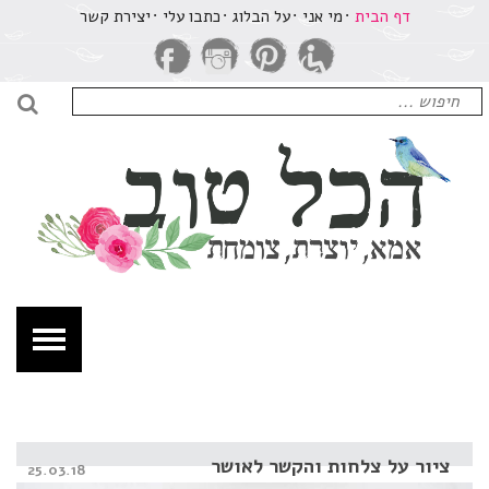
כל
דף הבית
מי אני
על הבלוג
​כתבו עלי
יצירת קשר
וב
מא,
חיפוש
וצרת,
עבור:
חיפו
ומחת.
מוד
תוך
1
לוג
גזין
DIY,
צירה,
מהות,
שראה
ציור על צלחות והקשר לאושר
Posted
25.03.18
חלומות
on