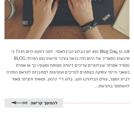
Blog Day 31.08 הוא יום הבלוג הבינלאומי. למה דווקא היום הזה? כי
איכשהו התאריך של היום הזה נראה בעיני מישהו כמו המילה BLOG
(תמיד אמרתי שבלוגרים צריכים דימיון מפותח ומעוף) כך או אחרת
כשאני הייתי עסוקה בפתקים לכריכים ועטיפות למחברות לקראת החזרה
לבית הספר, עולם הבלוגינג חגג. בלוג דיי 2017. ומאחר ורציתי מאוד
להשתתף בחגיגות…
להמשך קריאה