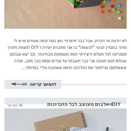
לא יודעת מי זוכרת, אבל כבר סיפרתי כאן כמה וכמה פעמים שיש לי
מדור במגזין הנשי “לנשמה” בו אני מחברת יצירה ו DIY למצווה ולערך
ומעניקה לכל העולם היצירתי המון משמעות מבחינתי. וכך יצא שבזמן
שכולם חגגו חנוכה אני כבר חשבתי על פורים (פסח כבר מוכן, תודה
ששאלתם) וצילמתי את ההדרכה הזאת שאהובה עליי במיוחד…
להמשך קריאה
DIY◃אלבום מעוצב לכל הזכרונות
Posted
13.02.18
on