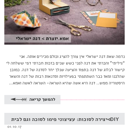
נדמה שאת דנה ישראלי אין צורך להציג וכולם מכירים אותה. אני
“גיליתי” והכרתי את דנה לפני כשש שנים בזכות חברתי דפי ששלחה לי
קישור לבלוג של דנה בתפוז והציעה שנלך יחד לסדנה של דנה. כמובן
שהלכנו ומאז כבר השתתפתי בפעילויות וסדנאות רבות של דנה והשאר
היסטוריה ממש.. דנה היא אשה שהיא השראה- השראה לאשה ואמא…
להמשך קריאה
DIY◃יצירה לסוכות: עציצוני פימו לסוכה וגם לבית
Posted
01.10.17