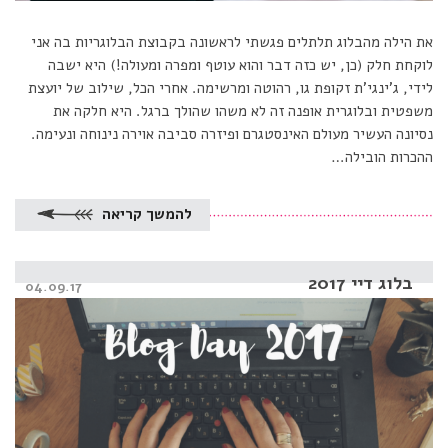
את הילה מהבלוג תלתלים פגשתי לראשונה בקבוצת הבלוגריות בה אני
לוקחת חלק (כן, יש כזה דבר והוא עוטף ומפרה ומעולה!) היא ישבה
לידי, ג’ינגי’ת זקופת גו, רהוטה ומרשימה. אחרי הכל, שילוב של יועצת
משפטית ובלוגרית אופנה זה לא משהו שהולך ברגל. היא חלקה את
נסיונה העשיר מעולם האינסטגרם ופיזרה סביבה אוירה נינוחה ונעימה.
ההכרות הובילה…
להמשך קריאה
בלוג דיי 2017
Posted
04.09.17
on