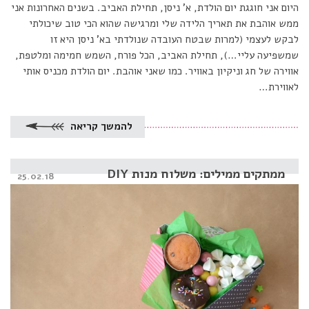
היום אני חוגגת יום הולדת, א’ ניסן, תחילת האביב. בשנים האחרונות אני
ממש אוהבת את תאריך הלידה שלי ומרגישה שהוא הכי טוב שיכולתי
לבקש לעצמי (למרות שבטח העובדה שנולדתי בא’ ניסן היא זו
שמשפיעה עליי…), תחילת האביב, הכל פורח, השמש חמימה ומלטפת,
אווירה של חג וניקיון באוויר. כמו שאני אוהבת. יום הולדת מכניס אותי
לאווירת…
להמשך קריאה
ממתקים ממילים: משלוח מנות DIY
Posted
25.02.18
on