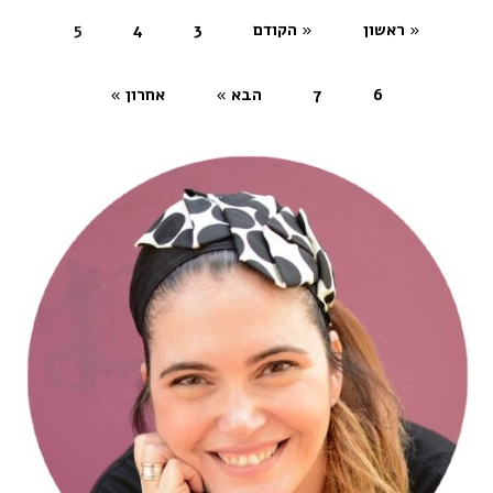
« ראשון
« הקודם
3
4
5
(current)
6
7
הבא »
אחרון »