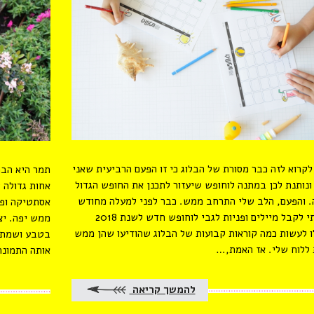
קרוא לזה כבר מסורת של הבלוג כי זו הפעם הרביעית שאני
תמר היא הבת
ונותנת לכן במתנה לוחופש שיעזור לתכנן את החופש הגדול
 והפעם, הלב שלי התרחב ממש. כבר לפני למעלה מחודש
אסתטיקה ופר
התחלתי לקבל מיילים ופניות לגבי לוחופש חדש לשנת 2018
ממש יפה. יצ
ו לעשות כמה קוראות קבועות של הבלוג שהודיעו שהן ממש
בטבע ושמתי 
ללוח שלי. אז האמת,…
אותה התמונה
להמשך קריאה