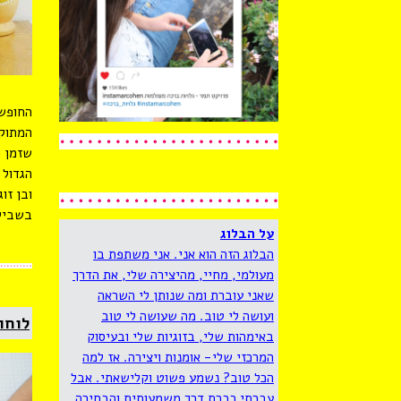
החופש 
המתוקי
שזמן ה
הגדול 
ובן זו
בשבילי
על הבלוג
הבלוג הזה הוא אני. אני משתפת בו
מעולמי, מחיי, מהיצירה שלי, את הדרך
שאני עוברת ומה שנותן לי השראה
ועושה לי טוב. מה שעושה לי טוב
לוחופש 2018- לוח ח
באימהות שלי, בזוגיות שלי ובעיסוק
המרכזי שלי- אומנות ויצירה. אז למה
הכל טוב? נשמע פשוט וקלישאתי. אבל
עברתי כברת דרך משמעותית והבחירה