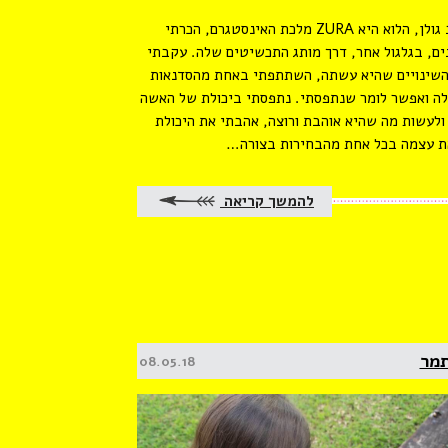
את זהר נתיב גולן, הלוא היא ZURA מלכת האינסטגרם, הכרתי
ים, בגלגול אחר, דרך מותג התכשיטים שלה. עקבתי
השינויים שהיא עשתה, השתתפתי באחת מהסדנאות
ה ואפשר לומר שנתפסתי. נתפסתי ביכולת של האשה
ולעשות מה שהיא אוהבת ורוצה, אהבתי את היכולת
ת עצמה בכל אחת מהבחירות בצורה…
להמשך קריאה
תמר
Posted
08.05.18
on