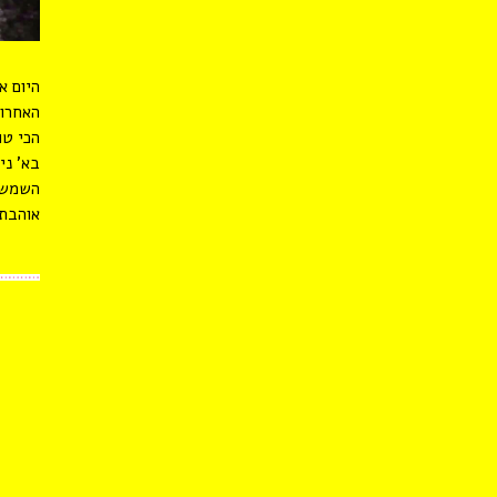
היום א
האחרונ
הכי טו
בא’ ני
השמש ח
אוהבת.