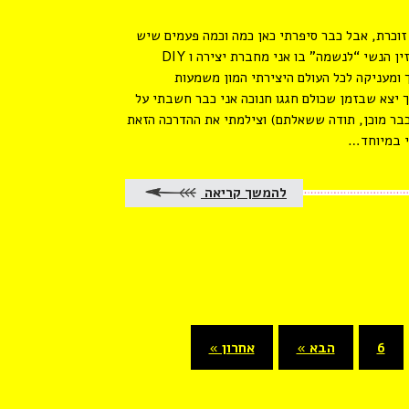
 זוכרת, אבל כבר סיפרתי כאן כמה וכמה פעמים שיש
לי מדור במגזין הנשי “לנשמה” בו אני מחברת יצירה ו DIY
ך ומעניקה לכל העולם היצירתי המון משמעות
ך יצא שבזמן שכולם חגגו חנוכה אני כבר חשבתי על
כבר מוכן, תודה ששאלתם) וצילמתי את ההדרכה הזאת
י במיוחד…
להמשך קריאה
6
הבא »
אחרון »