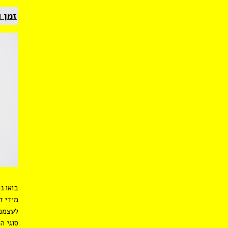
זמן 
בואו נ
מידי ז
לעצמם 
סוגי ה