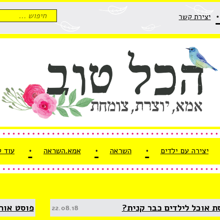
חיפוש
יצירת קשר
עבור:
יצירה עם ילדים
השראה
אמא.השראה
עוד 
ת אוכל לילדים כבר קנית?
פוסט אור
Posted
22.08.18
on