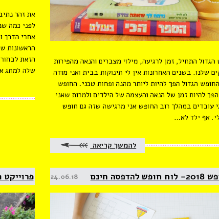
לפני כמה שנ
אחרי הדרך ו
הראשונות של
הזאת לבחור 
הגדול התחיל, זמן לרגיעה, מילוי מצברים והנאה מהפירות
שלה למתג א
ם שלנו. בשנים האחרונות אין לי תינוקות בבית ואני מודה
חופש הגדול הפך להיות ליותר מהנה ופחות טכני. החופש
הפך להיות זמן של הנאה והעצמה של הילדים ולמרות שאני
גי עובדים במהלך רוב החופש אני מרגישה שזה גם חופש
. אף ילד לא…
להמשך קריאה
ופש להדפסה חינם
פרוייקט 
Posted
24.06.18
on