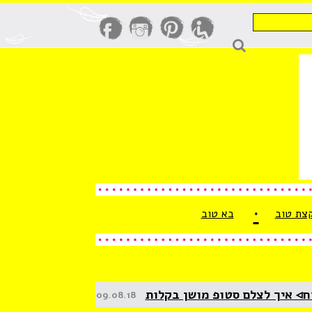
חיפוש
קצת טוב
בא טוב
ח◃ איך לצלם סטופ מושן בקלות
Posted
09.08.18
on