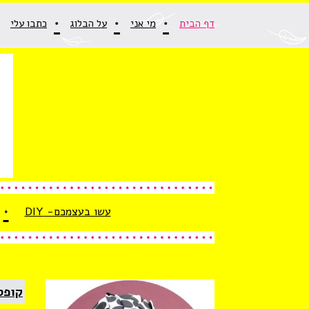
כל
וב
דף הבית
מי אני
על הבלוג
​כתבו עלי
מא,
וצרת,
ומחת.
מוד
תוך
1
לוג
גזין
עשו בעצמכם- DIY
DIY,
צירה,
מהות,
שראה
קופס
חלומות