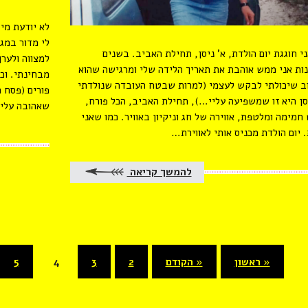
לא יודעת מי
ני חוגגת יום הולדת, א’ ניסן, תחילת האביב. בשנים
למצווה ולער
ות אני ממש אוהבת את תאריך הלידה שלי ומרגישה שהוא
מבחינתי. וכ
ב שיכולתי לבקש לעצמי (למרות שבטח העובדה שנולדתי
פורים (פסח 
סן היא זו שמשפיעה עליי…), תחילת האביב, הכל פורח,
שאהובה עלי
מימה ומלטפת, אווירה של חג וניקיון באוויר. כמו שאני
 יום הולדת מכניס אותי לאווירת…
להמשך קריאה
« ראשון
« הקודם
2
3
4
5
(current)