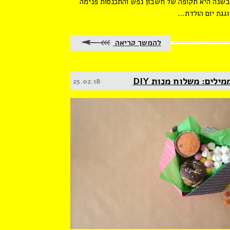
בשנה היא תקופה של חשבון נפש והתכנסות פנימה
וגגת יום הולדת…
להמשך קריאה
ילים: משלוח מנות DIY
Posted
25.02.18
on