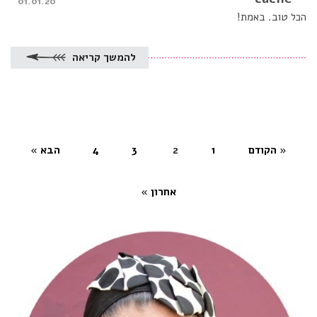
Posted
01.01.20
on
הכל טוב. באמת!
להמשך קריאה
« הקודם
1
2
3
4
הבא »
(current)
אחרון »