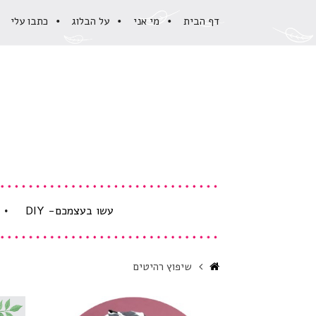
דרכות
דף הבית
מי אני
על הבלוג
​כתבו עלי
שיפוץ
היטים
>
לוג
כל
וב:
מא,
וצרת,צומחת
עשו בעצמכם- DIY
Home
שיפוץ רהיטים