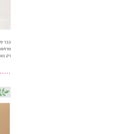
כבר סי
מרחמת 
רק כאל