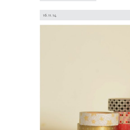
Posted
16.11.14
on