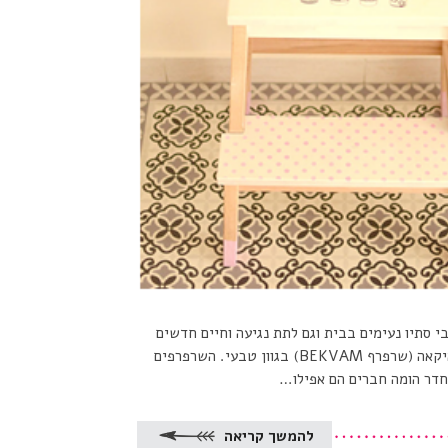
י סתיו נעימים בבית וגם לתת נגיעה וחיים חדשים
לרהיטים וחפצים קיימים. לפני כמה חודשים רכשתי לחדרי הילדים שרפרפי עץ של איקאה (שרפרף BEKVAM) בגוון טבעי. השרפרפים
החדר הומה חברים הם אפילו…
להמשך קריאה