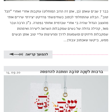
כבר 7 שנים שאתן (כן, אתן זה הרוב המוחלט) עוקבות אחרי ואחרי “הכל
טוב”. הבלוג שהתחלתי לכתוב כשחיפשתי פרויקט יצירתי שירים אותי
מהעצב הגדול שהיה בי אחרי שכרמית אחותי נפטרה. כ”כ הרבה עבר
מאז, קהילה גדולה של נשים שמקבלות השראה ליצירה ואימהות
שמקבלות חיזוקים ומשמעות לדרך ומרעיפות עליי טוב אותן הנשים
ממש, ביקשו שאכתוב עבורן…
להמשך קריאה
ברכות לשָׁנָה טוֹבָה ומתנה להדפסה
Posted
14.09.20
on