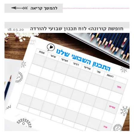
להמשך קריאה
חופשת קורונה> לוח תכנון שבועי להורדה
Posted
18.03.20
on