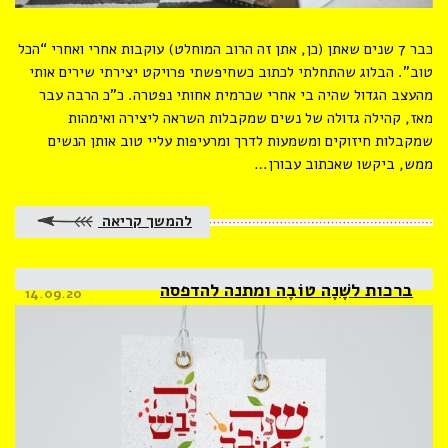
כבר 7 שנים שאתן (כן, אתן זה הרוב המוחלט) עוקבות אחרי ואחרי “הכל
טוב”. הבלוג שהתחלתי לכתוב כשחיפשתי פרויקט יצירתי שירים אותי
מהעצב הגדול שהיה בי אחרי שכרמית אחותי נפטרה. כ”כ הרבה עבר
מאז, קהילה גדולה של נשים שמקבלות השראה ליצירה ואימהות
שמקבלות חיזוקים ומשמעות לדרך ומרעיפות עליי טוב אותן הנשים
ממש, ביקשו שאכתוב עבורן…
להמשך קריאה
ברכות לשָׁנָה טוֹבָה ומתנה להדפסה
Posted
14.09.20
on