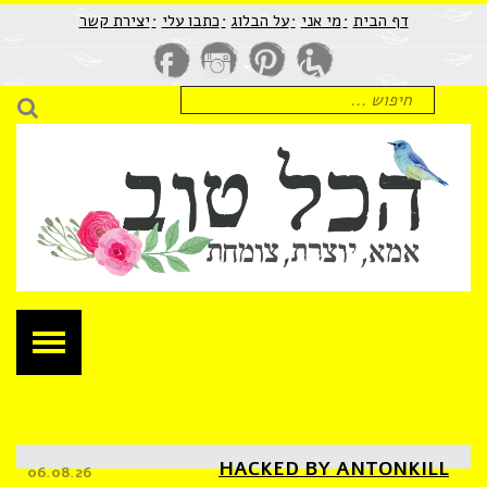
כל
דף הבית
מי אני
על הבלוג
​כתבו עלי
יצירת קשר
וב
מא,
חיפוש
וצרת,
עבור:
ומחת.
חיפו
לוג
גזין
DIY,
צירה,
מהות,
שראה
חלומות
HACKED BY ANTONKILL
Posted
06.08.26
on