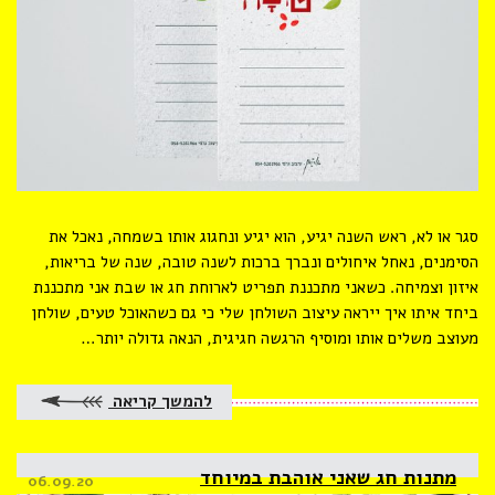
סגר או לא, ראש השנה יגיע, הוא יגיע ונחגוג אותו בשמחה, נאכל את
הסימנים, נאחל איחולים ונברך ברכות לשנה טובה, שנה של בריאות,
איזון וצמיחה. כשאני מתכננת תפריט לארוחת חג או שבת אני מתכננת
ביחד איתו איך ייראה עיצוב השולחן שלי כי גם כשהאוכל טעים, שולחן
מעוצב משלים אותו ומוסיף הרגשה חגיגית, הנאה גדולה יותר…
להמשך קריאה
מתנות חג שאני אוהבת במיוחד
Posted
06.09.20