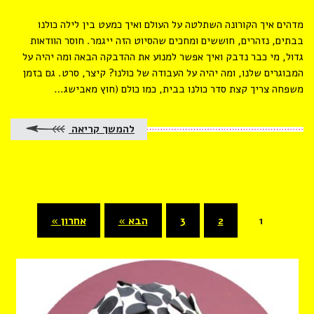
מדהים איך הקורונה השתלטה על העולם ואיך כמעט בין לילה כולנו
בבתים, נזהרים, חוששים ומחכים שהסיוט הזה ייגמר. חוסר הוודאות
גדול, מי כבר נדבק ואיך אפשר למנוע את ההדבקה הבאה ומה יהיה על
המבוגרים שלנו, ומה יהיה על העבודה של כולנו? קיצר, סרט. גם בזמן
משפחה צריך קצת סדר כולנו בבית, כמו כולם (חוץ מאבישג…
להמשך קריאה
1
2
3
הבא »
אחרון »
(current)