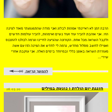
הרבה זמן לא ראיינתי אמהות לבלוג ואני מודה שהתגעגעתי מאוד לפינה
הזו. אני אוהבת להכיר עוד ועוד נשים ואימהות, להכיר עולמות חדשים
ולקבל השראה מכל אחת. הקורונה שהגיעה לחיינו וגרמה לכולנו להתכנס
ואפילו לחשב מסלול מחדש, גרמה לי לחדש את הפינה הזו עם אשה
מעוררת השראה באופן כללי ובמיוחד בימים האלה. אני עוקבת אחרי
שירי…
להמשך קריאה
חוגגת יום הולדת ו נוגעת במילים
Posted
26.03.20
on